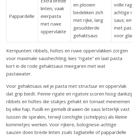
Extra brede
en plooien
volle ragù-
linten, vaak
bedekken zich
achtige ro
Pappardelle
eierpasta
met rijke, lang
saus; emul
met ruwe
gesudderde
met pasta
oppervlakte
gehaktsaus
voor glans
Kernpunten: ribbels, holtes en ruwe oppervlakken zorgen
voor maximale saushechting; kies “rigate” en laat pasta
kort in de rode gehaktsaus meegaren met wat
pastawater.
Voor gehaktsaus wil je pasta met structuur en oppervlak
dat grip biedt. Penne rigate en rigatoni scoren hoog dankzij
ribbels en holtes die stukjes gehakt en tomaat meenemen
bij elke hap. Fusilli en gemelli draaien de saus letterlijk vast
tussen de spiralen, terwijl conchiglie (schelpjes) als kleine
kommetjes werken. Voor rijkere, bolognese-achtige
sauzen doen brede linten zoals tagliatelle of pappardelle