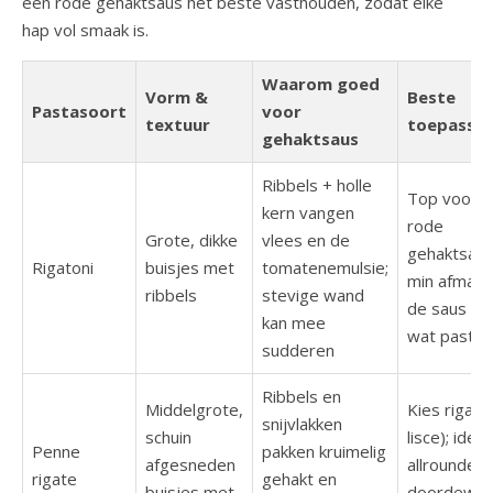
een rode gehaktsaus het beste vasthouden, zodat elke
hap vol smaak is.
Waarom goed
Vorm &
Beste
Pastasoort
voor
textuur
toepassin
gehaktsaus
Ribbels + holle
Top voor d
kern vangen
rode
Grote, dikke
vlees en de
gehaktsaus
Rigatoni
buisjes met
tomatenemulsie;
min afmake
ribbels
stevige wand
de saus m
kan mee
wat pasta
sudderen
Ribbels en
Middelgrote,
Kies rigate 
snijvlakken
schuin
lisce); ideaa
Penne
pakken kruimelig
afgesneden
allrounder 
rigate
gehakt en
buisjes met
doordewe