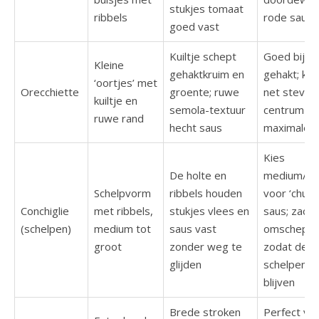
stukjes tomaat
ribbels
rode saus
goed vast
Kuiltje schept
Goed bij fi
Kleine
gehaktkruim en
gehakt; koo
‘oortjes’ met
Orecchiette
groente; ruwe
net stevig
kuiltje en
semola-textuur
centrum vo
ruwe rand
hecht saus
maximale g
Kies
De holte en
medium/gr
Schelpvorm
ribbels houden
voor ‘chunk
Conchiglie
met ribbels,
stukjes vlees en
saus; zacht
(schelpen)
medium tot
saus vast
omschepp
groot
zonder weg te
zodat de
glijden
schelpen g
blijven
Brede stroken
Perfect vo