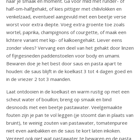
naar je smaak en moment. Ga voor mild met runder- of
half-om-halfgehakt, of kies pittiger met chilivlokken en
venkelzaad, eventueel aangevuld met een beetje verse
worst voor extra diepte. Voeg extra groente toe zoals
wortel, paprika, champignons of courgette, of maak een
lichtere variant met kip- of kalkoengehakt. Liever eens
zonder vlees? Vervang een deel van het gehakt door linzen
of fijngesneden paddenstoelen voor body en umami.
Bewaren doe je het best door saus en pasta apart te
houden: de saus blijft in de koelkast 3 tot 4 dagen goed en
in de vriezer 2 tot 3 maanden.
Laat ontdooien in de koelkast en warm rustig op met een
scheut water of bouillon; breng op smaak en bind
desnoods met een beetje pastawater. Veelgemaakte
fouten zijn je pan te vol leggen (je stoomt dan in plaats van
bruint), te weinig zouten van pastawater, tomatenpuree
niet even aanbakken en de saus te kort laten inkoken.
Vergeet ook niet wat pastawater te bewaren en de pasta