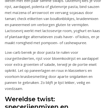
diëten met een paar slimme swaps. Glutenvrij kies je voor
rijst, aardappel, polenta of glutenvrije pasta, bind sauzen
met maïzena of arrowroot en vervang sojasaus door
tamari; check etiketten van bouillonblokjes, kruidenmixen
en paneermeel om verborgen gluten te vermijden.
Lactosevrij werkt met lactosevrije room, yoghurt en kaas
of plantaardige alternatieven zoals haver- of kokos, en je
maakt romigheid met pompoen- of cashewpuree.
Low-carb bereik je door pasta te ruilen voor
courgetteslierten, rijst voor bloemkoolrijst en aardappel
voor extra groenten of salade, terwijl je de portie eiwit
opkrikt. Let op paneerlagen en roux in klassiekers en
voorkom kruisbesmetting door aparte snijplanken en
pannen te gebruiken. Zo blijft je lijst lekker, veilig en
voedzaam.
Wereldse twist:
specerijenmixen en