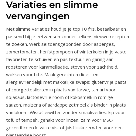
Variaties en slimme
vervangingen
Met slimme variaties houd je je top 10 fris, betaalbaar en
passend bij je eetwensen zonder telkens nieuwe recepten
te zoeken. Werk seizoensgebonden door asperges,
zomertomaten, herfstpompoen of winterkolen in je vaste
favorieten te schuiven en pas textuur en garing aan:
roosteren voor karamellisatie, stoven voor zachtheid,
wokken voor bite. Maak gerechten dieet- en
allergievriendelijk met makkelijke swaps: glutenvrije pasta
of courgetteslierten in plaats van tarwe, tamari voor
sojasaus, lactosevrije room of kokosmelk in romige
sauzen, maïzena of aardappelzetmeel als binder in plaats
van bloem. Wissel eiwitten zonder smaakverlies: kip voor
tofu of tempeh, gehakt voor linzen, zalm voor MSC-
gecertificeerde witte vis, of juist kikkererwten voor een
plantaardige boost.