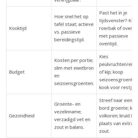
Past het in je
Hoe snel het op
tijdsvenster? Kies
tafel staat; actieve
Kooktijd
roerbak of oven
vs. passieve
met passieve
bereidingstijd.
oventijd.
Kies
Kosten per portie;
peulvruchten/eier
slim met eiwitbron
Budget
of kip; koop
en
seizoensgroenten
seizoensgroenten.
kook voor restjes.
Streef naar een ha
Groente- en
bord groente; kie
vezelinname;
Gezondheid
volkoren; kruid in
verzadigd vet en
plaats van extra
zout in balans.
zout.