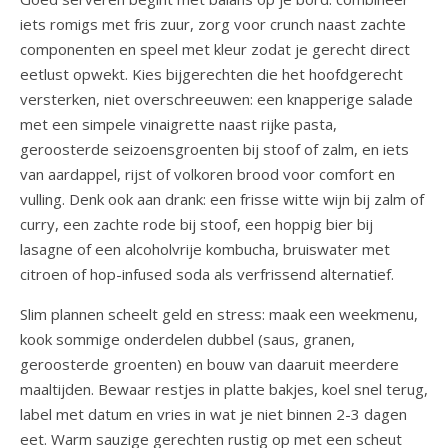
iets romigs met fris zuur, zorg voor crunch naast zachte
componenten en speel met kleur zodat je gerecht direct
eetlust opwekt. Kies bijgerechten die het hoofdgerecht
versterken, niet overschreeuwen: een knapperige salade
met een simpele vinaigrette naast rijke pasta,
geroosterde seizoensgroenten bij stoof of zalm, en iets
van aardappel, rijst of volkoren brood voor comfort en
vulling. Denk ook aan drank: een frisse witte wijn bij zalm of
curry, een zachte rode bij stoof, een hoppig bier bij
lasagne of een alcoholvrije kombucha, bruiswater met
citroen of hop-infused soda als verfrissend alternatief.
Slim plannen scheelt geld en stress: maak een weekmenu,
kook sommige onderdelen dubbel (saus, granen,
geroosterde groenten) en bouw van daaruit meerdere
maaltijden. Bewaar restjes in platte bakjes, koel snel terug,
label met datum en vries in wat je niet binnen 2-3 dagen
eet. Warm sauzige gerechten rustig op met een scheut