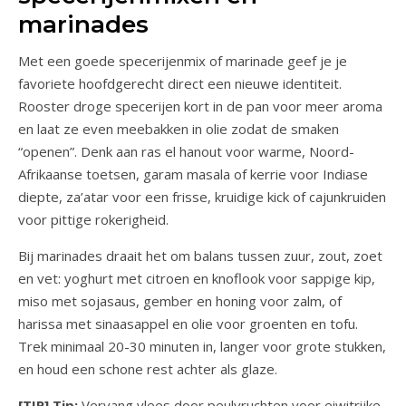
marinades
Met een goede specerijenmix of marinade geef je je
favoriete hoofdgerecht direct een nieuwe identiteit.
Rooster droge specerijen kort in de pan voor meer aroma
en laat ze even meebakken in olie zodat de smaken
“openen”. Denk aan ras el hanout voor warme, Noord-
Afrikaanse toetsen, garam masala of kerrie voor Indiase
diepte, za’atar voor een frisse, kruidige kick of cajunkruiden
voor pittige rokerigheid.
Bij marinades draait het om balans tussen zuur, zout, zoet
en vet: yoghurt met citroen en knoflook voor sappige kip,
miso met sojasaus, gember en honing voor zalm, of
harissa met sinaasappel en olie voor groenten en tofu.
Trek minimaal 20-30 minuten in, langer voor grote stukken,
en houd een schone rest achter als glaze.
[TIP] Tip:
Vervang vlees door peulvruchten voor eiwitrijke,