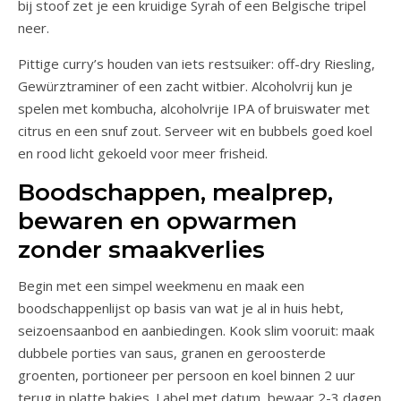
bij stoof zet je een kruidige Syrah of een Belgische tripel
neer.
Pittige curry’s houden van iets restsuiker: off-dry Riesling,
Gewürztraminer of een zacht witbier. Alcoholvrij kun je
spelen met kombucha, alcoholvrije IPA of bruiswater met
citrus en een snuf zout. Serveer wit en bubbels goed koel
en rood licht gekoeld voor meer frisheid.
Boodschappen, mealprep,
bewaren en opwarmen
zonder smaakverlies
Begin met een simpel weekmenu en maak een
boodschappenlijst op basis van wat je al in huis hebt,
seizoensaanbod en aanbiedingen. Kook slim vooruit: maak
dubbele porties van saus, granen en geroosterde
groenten, portioneer per persoon en koel binnen 2 uur
terug in platte bakjes. Label met datum, bewaar 2-3 dagen