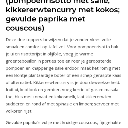
(pompoenrisotto met salie;
kikkererwtencurry met kokos;
gevulde paprika met
couscous)
Deze drie toppers bewijzen dat je zonder vlees volle
smaak en comfort op tafel zet. Voor pompoenrisotto bak
je ui en risottorijst in olijfolie, voeg je warme
groentebouillon in porties toe en roer je geroosterde
pompoen en knapperige salie erdoor; maak het romig met
een klontje plantaardige boter of een schep geraspte kaas
of alternatief. Kikkererwtencurry is je doordeweekse held:
fruit ui, knoflook en gember, voeg kerrie of garam masala
toe, blus met tomaat en kokosmelk, laat kikkererwten
sudderen en rond af met spinazie en limoen; serveer met
volkoren rijst.
Gevulde paprika’s vul je met kruidige couscous, fijngehakte