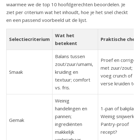
waarmee we de top 10 hoofdgerechten beoordelen. Je
ziet per criterium wat het inhoudt, hoe je het snel checkt
en een passend voorbeeld uit de lijst.
Wat het
Selectiecriterium
Praktische chec
betekent
Balans tussen
Proef en corrigee
zout/zuur/umami,
met zuur/zout;
Smaak
kruiding en
voeg crunch of
textuur; comfort
verse kruiden toe.
vs. fris.
Weinig
handelingen en
1-pan of bakplaat
pannen;
Weinig snijwerk?
Gemak
ingrediënten
Pantry-proof
makkelijk
recept?
verkrijgbaar.