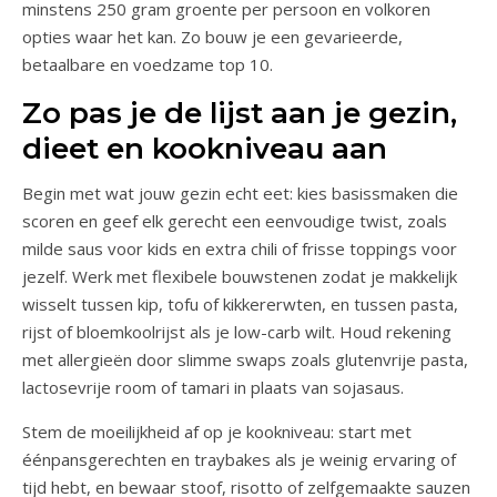
minstens 250 gram groente per persoon en volkoren
opties waar het kan. Zo bouw je een gevarieerde,
betaalbare en voedzame top 10.
Zo pas je de lijst aan je gezin,
dieet en kookniveau aan
Begin met wat jouw gezin echt eet: kies basissmaken die
scoren en geef elk gerecht een eenvoudige twist, zoals
milde saus voor kids en extra chili of frisse toppings voor
jezelf. Werk met flexibele bouwstenen zodat je makkelijk
wisselt tussen kip, tofu of kikkererwten, en tussen pasta,
rijst of bloemkoolrijst als je low-carb wilt. Houd rekening
met allergieën door slimme swaps zoals glutenvrije pasta,
lactosevrije room of tamari in plaats van sojasaus.
Stem de moeilijkheid af op je kookniveau: start met
éénpansgerechten en traybakes als je weinig ervaring of
tijd hebt, en bewaar stoof, risotto of zelfgemaakte sauzen