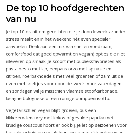
De top 10 hoofdgerechten
van nu
Je top 10 draait om gerechten die je doordeweeks zonder
stress maakt en in het weekend nét even specialer
aanvoelen. Denk aan een mix van snel en voedzaam,
comfortfood dat goed opwarmt en vega(n) opties die niet
inleveren op smaak. Je scoort met publieksfavorieten als
pasta pesto met kip, eenpans orzo met spinazie en
citroen, roerbaknoedels met veel groenten of zalm uit de
oven met krieltjes voor door-de-week. Voor zaterdagen
en zondagen wil je misschien Vlaamse stoofkarbonade,
lasagne bolognese of een romige pompoenrisotto.
Vegetarisch en vegan blijft groeien, dus een
kikkererwtencurry met kokos of gevulde paprika met
kruidige couscous hoort er ook bij. Je let op seizoenen voor
betaalbaarheid en smaak, kiest waar mogelijk volkoren en