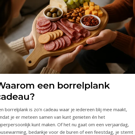
Waarom een borrelplank
cadeau?
n borrelplank is zo’n cadeau waar je iedereen blij mee maakt,
mdat je er meteen samen van kunt genieten én het
uperpersoonlijk kunt maken. Of het nu gaat om een verjaardag,
ousewarming, bedankje voor de buren of een feestdag, je stemt