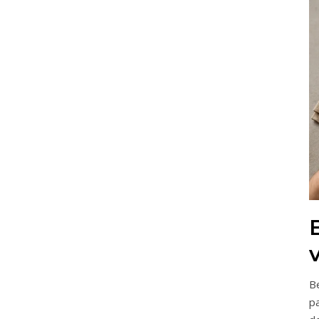
Be
pa