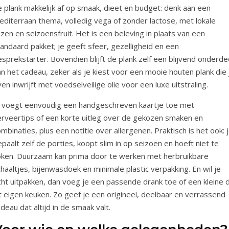
 plank makkelijk af op smaak, dieet en budget: denk aan een
editerraan thema, volledig vega of zonder lactose, met lokale
zen en seizoensfruit. Het is een beleving in plaats van een
andaard pakket; je geeft sfeer, gezelligheid en een
sprekstarter. Bovendien blijft de plank zelf een blijvend onderde
n het cadeau, zeker als je kiest voor een mooie houten plank die 
en inwrijft met voedselveilige olie voor een luxe uitstraling.
e voegt eenvoudig een handgeschreven kaartje toe met
erveertips of een korte uitleg over de gekozen smaken en
mbinaties, plus een notitie over allergenen. Praktisch is het ook: 
paalt zelf de porties, koopt slim in op seizoen en hoeft niet te
oken. Duurzaam kan prima door te werken met herbruikbare
haaltjes, bijenwasdoek en minimale plastic verpakking. En wil je
ht uitpakken, dan voeg je een passende drank toe of een kleine d
t eigen keuken. Zo geef je een origineel, deelbaar en verrassend
deau dat altijd in de smaak valt.