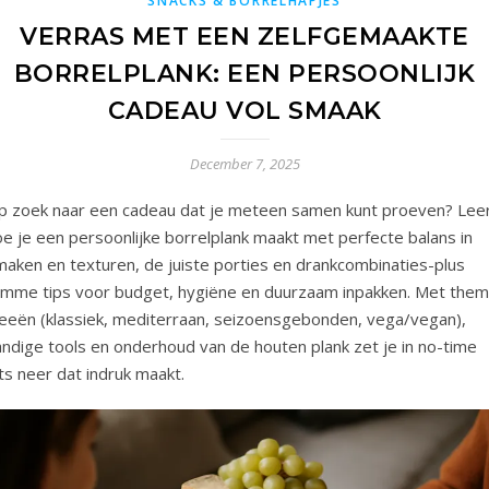
SNACKS & BORRELHAPJES
VERRAS MET EEN ZELFGEMAAKTE
BORRELPLANK: EEN PERSOONLIJK
CADEAU VOL SMAAK
December 7, 2025
p zoek naar een cadeau dat je meteen samen kunt proeven? Lee
e je een persoonlijke borrelplank maakt met perfecte balans in
maken en texturen, de juiste porties en drankcombinaties-plus
limme tips voor budget, hygiëne en duurzaam inpakken. Met them
deeën (klassiek, mediterraan, seizoensgebonden, vega/vegan),
andige tools en onderhoud van de houten plank zet je in no-time
ts neer dat indruk maakt.