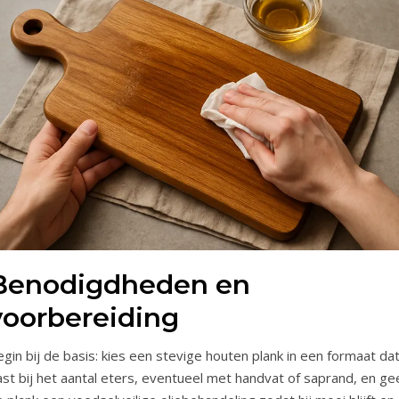
Benodigdheden en
voorbereiding
gin bij de basis: kies een stevige houten plank in een formaat da
st bij het aantal eters, eventueel met handvat of saprand, en ge