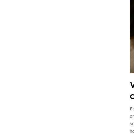
Ee
o
s
h