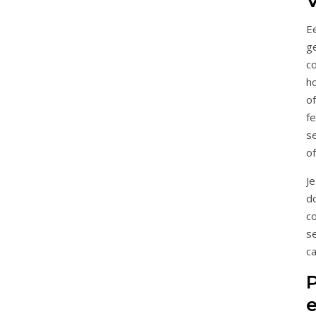
Ee
ge
co
h
o
f
se
o
Je
do
c
se
ca
P