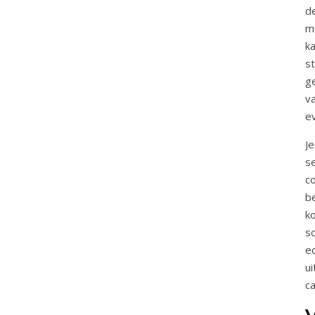
de
m
ka
st
ge
va
ev
J
s
co
be
k
sc
ec
ui
ca