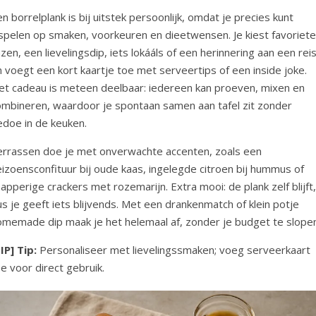
n borrelplank is bij uitstek persoonlijk, omdat je precies kunt
nspelen op smaken, voorkeuren en dieetwensen. Je kiest favoriete
zen, een lievelingsdip, iets lokááls of een herinnering aan een reis
 voegt een kort kaartje toe met serveertips of een inside joke.
et cadeau is meteen deelbaar: iedereen kan proeven, mixen en
ombineren, waardoor je spontaan samen aan tafel zit zonder
edoe in de keuken.
errassen doe je met onverwachte accenten, zoals een
izoensconfituur bij oude kaas, ingelegde citroen bij hummus of
apperige crackers met rozemarijn. Extra mooi: de plank zelf blijft,
s je geeft iets blijvends. Met een drankenmatch of klein potje
omemade dip maak je het helemaal af, zonder je budget te slopen
IP] Tip:
Personaliseer met lievelingssmaken; voeg serveerkaart
e voor direct gebruik.