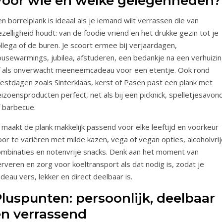
Voor wie en welke gelegenheden?
n borrelplank is ideaal als je iemand wilt verrassen die van
zelligheid houdt: van de foodie vriend en het drukke gezin tot je
llega of de buren. Je scoort ermee bij verjaardagen,
ousewarmings, jubilea, afstuderen, een bedankje na een verhuizin
f als onverwacht meeneemcadeau voor een etentje. Ook rond
eestdagen zoals Sinterklaas, kerst of Pasen past een plank met
izoensproducten perfect, net als bij een picknick, spelletjesavon
f barbecue.
 maakt de plank makkelijk passend voor elke leeftijd en voorkeur
or te variëren met milde kazen, vega of vegan opties, alcoholvri
ombinaties en notenvrije snacks. Denk aan het moment van
rveren en zorg voor koeltransport als dat nodig is, zodat je
deau vers, lekker en direct deelbaar is.
luspunten: persoonlijk, deelbaar
en verrassend