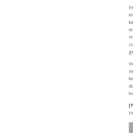
Ee
i
ka
en
H
c
g
V
se
kn
du
h
[T
to