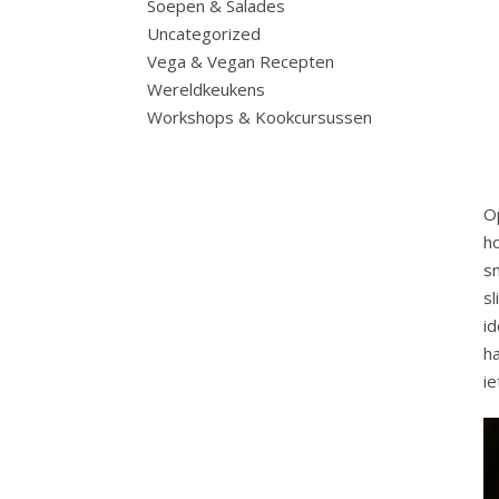
Soepen & Salades
Uncategorized
Vega & Vegan Recepten
Wereldkeukens
Workshops & Kookcursussen
O
ho
s
s
i
h
ie